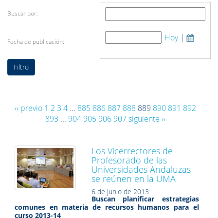
Buscar por:
Hoy
|
Fecha de publicación:
‹‹ previo
1
2
3
4
...
885
886
887
888
889
890
891
892
893
...
904
905
906
907
siguiente ››
Los Vicerrectores de
Profesorado de las
Universidades Andaluzas
se reúnen en la UMA
6 de junio de 2013
Buscan planificar estrategias
comunes en materia de recursos humanos para el
curso 2013-14