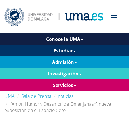
Menú
Conoce la UMA
Estudiar
Admisión
Investigación
Servicios
UMA
Sala de Prensa
noticias
‘Amor, Humor y Desamor’ de Omar Janaan’, nueva
exposición en el Espacio Cero