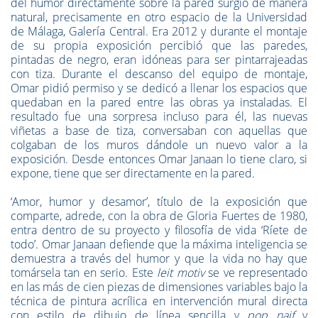
del humor directamente sobre la pared surgió de manera
natural, precisamente en otro espacio de la Universidad
de Málaga, Galería Central. Era 2012 y durante el montaje
de su propia exposición percibió que las paredes,
pintadas de negro, eran idóneas para ser pintarrajeadas
con tiza. Durante el descanso del equipo de montaje,
Omar pidió permiso y se dedicó a llenar los espacios que
quedaban en la pared entre las obras ya instaladas. El
resultado fue una sorpresa incluso para él, las nuevas
viñetas a base de tiza, conversaban con aquellas que
colgaban de los muros dándole un nuevo valor a la
exposición. Desde entonces Omar Janaan lo tiene claro, si
expone, tiene que ser directamente en la pared.
‘Amor, humor y desamor’, título de la exposición que
comparte, adrede, con la obra de Gloria Fuertes de 1980,
entra dentro de su proyecto y filosofía de vida ‘Ríete de
todo’. Omar Janaan defiende que la máxima inteligencia se
demuestra a través del humor y que la vida no hay que
tomársela tan en serio. Este
leit motiv
se ve representado
en las más de cien piezas de dimensiones variables bajo la
técnica de pintura acrílica en intervención mural directa
con estilo de dibujo de línea sencilla y
pop naif
y