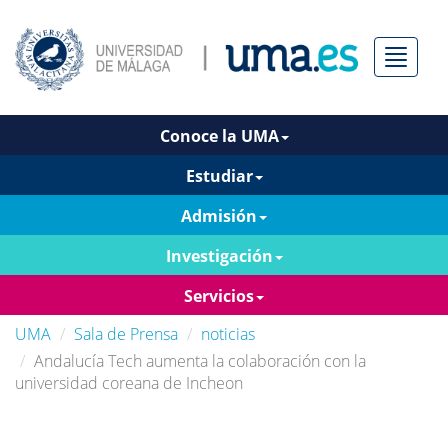
Menú
Conoce la UMA
Estudiar
Admisión
Investigación
Servicios
UMA
Sala de Prensa
noticias
Andalucía Tech aumenta la colaboración con la
universidad coreana de Incheon