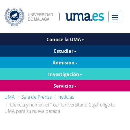
Menú
Conoce la UMA
Estudiar
Admisión
Investigación
Servicios
UMA
Sala de Prensa
noticias
Ciencia y humor: el ‘Tour Universitario Cajal’ elige la
UMA para su nueva parada