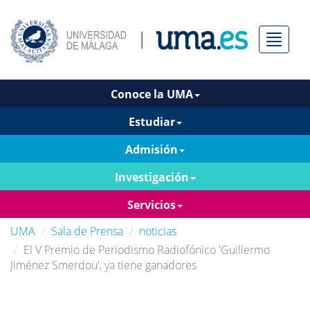
Menú
Conoce la UMA
Estudiar
Admisión
Investigación
Servicios
UMA
Sala de Prensa
noticias
El V Premio de Periodismo Radiofónico 'Guillermo
Jiménez Smerdou', ya tiene ganadores