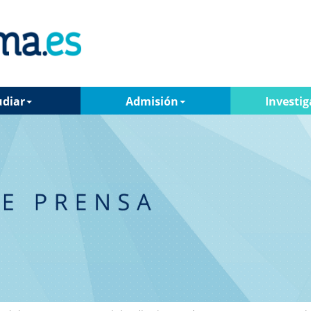
udiar
Admisión
Investig