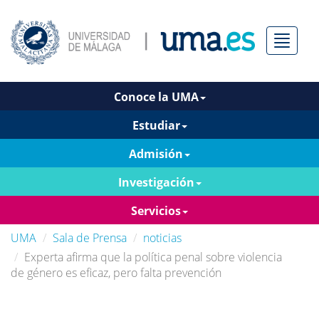
Menú
Conoce la UMA
Estudiar
Admisión
Investigación
Servicios
UMA
Sala de Prensa
noticias
Experta afirma que la política penal sobre violencia
de género es eficaz, pero falta prevención