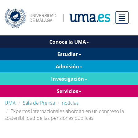
Menú
Conoce la UMA
Estudiar
Admisión
Investigación
Servicios
UMA
Sala de Prensa
noticias
Expertos internacionales abordan en un congreso la
sostenibilidad de las pensiones públicas