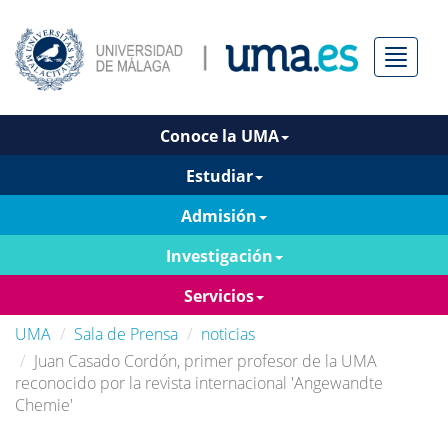
Menú
Conoce la UMA
Estudiar
Admisión
Investigación
Servicios
UMA
Sala de Prensa
noticias
Juan Casado Cordón, primer profesor de la UMA
reconocido por la revista internacional 'Angewandte
Chemie'