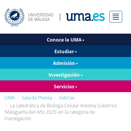
Menú
Conoce la UMA
Estudiar
Admisión
Investigación
Servicios
UMA
Sala de Prensa
noticias
La catedrática de Biología Celular Antonia Gutiérrez,
‘Malagueña del Año 2025’ en la categoría de
investigación