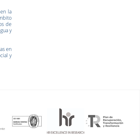
 en la
mbito
os de
agua y
das en
ial y