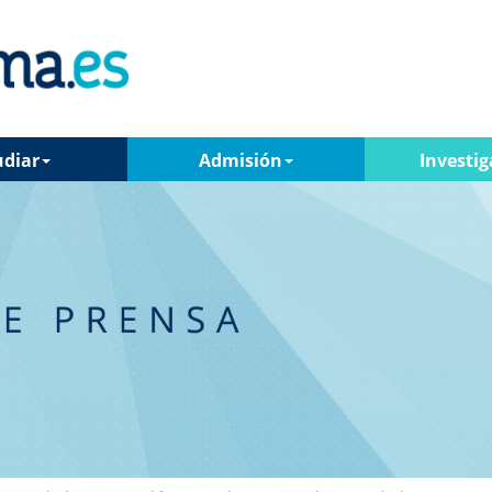
udiar
Admisión
Investig