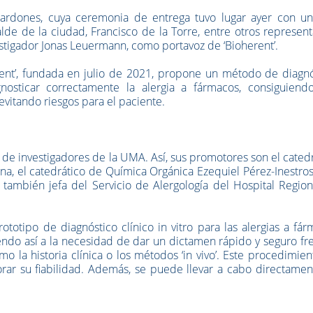
alardones, cuya ceremonia de entrega tuvo lugar ayer con un
de de la ciudad, Francisco de la Torre, entre otros represen
nvestigador Jonas Leuermann, como portavoz de ‘Bioherent’.
rent’, fundada en julio de 2021, propone un método de diagnó
nosticar correctamente la alergia a fármacos, consiguiend
itando riesgos para el paciente.
r de investigadores de la UMA. Así, sus promotores son el cated
a, el catedrático de Química Orgánica Ezequiel Pérez-Inestros
 también jefa del Servicio de Alergología del Hospital Regio
ototipo de diagnóstico clínico in vitro para las alergias a fá
ndo así a la necesidad de dar un dictamen rápido y seguro fr
 la historia clínica o los métodos ‘in vivo’. Este procedimie
rar su fiabilidad. Además, se puede llevar a cabo directamen