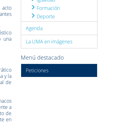
 acto
Formación
tantes
Deporte
Agenda
stico
o una
La UMA en imágenes
Menú destacado
rático
Peticiones
a y la
nal de
rmacos
ente a
nto de
te en