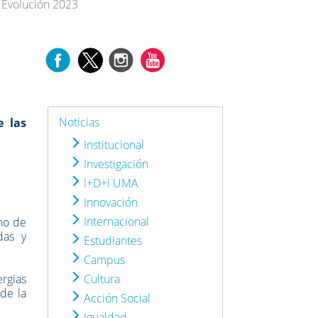
s Evolución 2023
Noticias
e las
Institucional
Investigación
I+D+i UMA
Innovación
Internacional
no de
das y
Estudiantes
Campus
ergias
Cultura
 de la
Acción Social
Igualdad