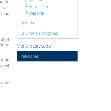
as de
Formación
uevas
Deporte
 como
Agenda
La UMA en imágenes
il, el
tir de
Menú destacado
Peticiones
de un
 en el
que se