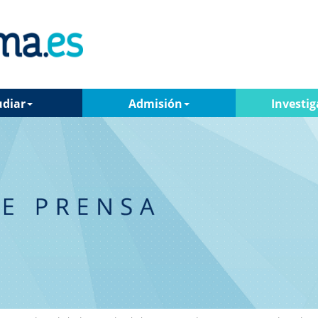
udiar
Admisión
Investig