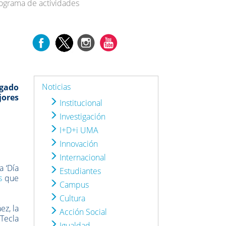
ograma de actividades
Noticias
egado
jores
Institucional
Investigación
I+D+i UMA
Innovación
Internacional
 ‘Día
Estudiantes
s
que
Campus
Cultura
ez, la
Acción Social
Tecla
Igualdad