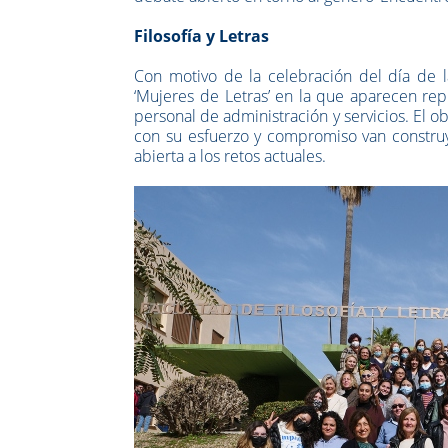
Filosofía y Letras
Con motivo de la celebración del día de la
‘Mujeres de Letras’ en la que aparecen rep
personal de administración y servicios. El obj
con su esfuerzo y compromiso van construye
abierta a los retos actuales.