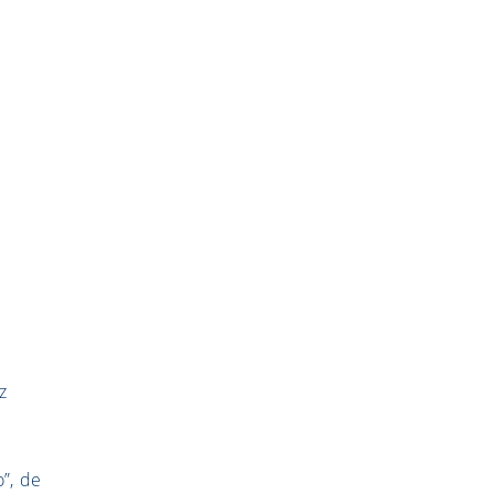
z
o”, de