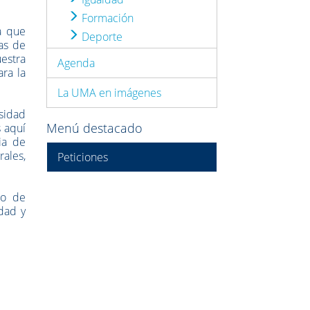
Formación
a que
Deporte
as de
estra
Agenda
ra la
La UMA en imágenes
rsidad
Menú destacado
 aquí
ia de
rales,
Peticiones
io de
dad y