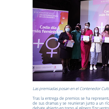
Las premiadas posan en el Contenedor Cult
Tras la entrega de premios se ha representa
de sus dramas y se reunieran junto a un río 
debate abierto en torno al género ‘Encuentro