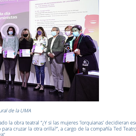
ural de la UMA
do la obra teatral “¿Y si las mujeres 'lorquianas' decidieran e
para cruzar la otra orilla?”, a cargo de la compañía Ted Teatro
X’.