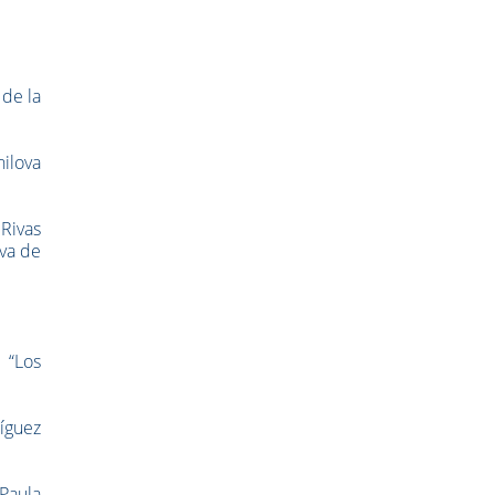
 de la
hilova
 Rivas
iva de
 “Los
íguez
 Paula