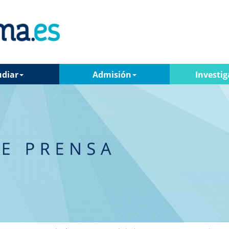
udiar
Admisión
Investig