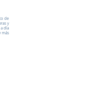
oto de
oras y
 a día
y más