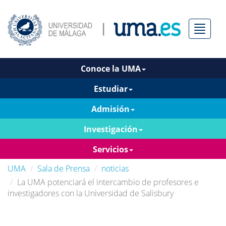
Menú
Conoce la UMA
Estudiar
Admisión
Investigación
Servicios
UMA
Sala de Prensa
noticias
La UMA potenciará el intercambio de profesores e
investigadores con la Universidad de Salisbury