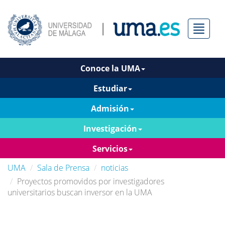
Menú
Conoce la UMA
Estudiar
Admisión
Investigación
Servicios
UMA
Sala de Prensa
noticias
Proyectos promovidos por investigadores
universitarios buscan inversor en la UMA