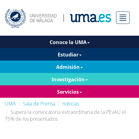
Menú
Conoce la UMA
Estudiar
Admisión
Investigación
Servicios
UMA
Sala de Prensa
noticias
Supera la convocatoria extraordinaria de la PEvAU el
75% de los presentados