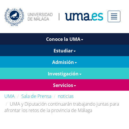
Menú
Conoce la UMA
Estudiar
Admisión
Investigación
Servicios
UMA
Sala de Prensa
noticias
UMA y Diputación continuarán trabajando juntas para
afrontar los retos de la provincia de Málaga