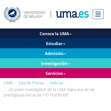
Menú
Conoce la UMA
Estudiar
Admisión
Investigación
Servicios
UMA
Sala de Prensa
noticias
Un joven investigador de la UMA logra una de las
prestigiosas becas de I+D ‘Humboldt’