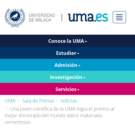
Menú
Conoce la UMA
Estudiar
Admisión
Investigación
Servicios
UMA
Sala de Prensa
noticias
Una joven científica de la UMA logra el premio al
mejor doctorado del mundo sobre materiales
cementosos