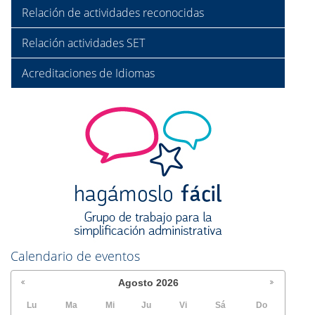
Relación de actividades reconocidas
Relación actividades SET
Acreditaciones de Idiomas
Calendario de eventos
Agosto
2026
Lu
Ma
Mi
Ju
Vi
Sá
Do