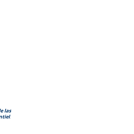
e las
tiel
.