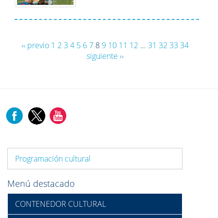
‹‹ previo
1
2
3
4
5
6
7
8
9
10
11
12
...
31
32
33
34
siguiente ››
Programación cultural
Menú destacado
CONTENEDOR CULTURAL