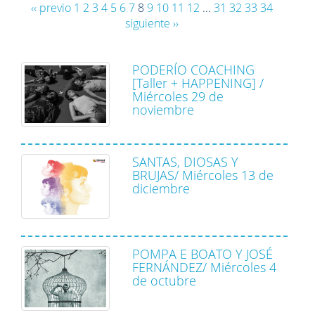
‹‹ previo
1
2
3
4
5
6
7
8
9
10
11
12
...
31
32
33
34
siguiente ››
PODERÍO COACHING
[Taller + HAPPENING] /
Miércoles 29 de
noviembre
SANTAS, DIOSAS Y
BRUJAS/ Miércoles 13 de
diciembre
POMPA E BOATO Y JOSÉ
FERNÁNDEZ/ Miércoles 4
de octubre