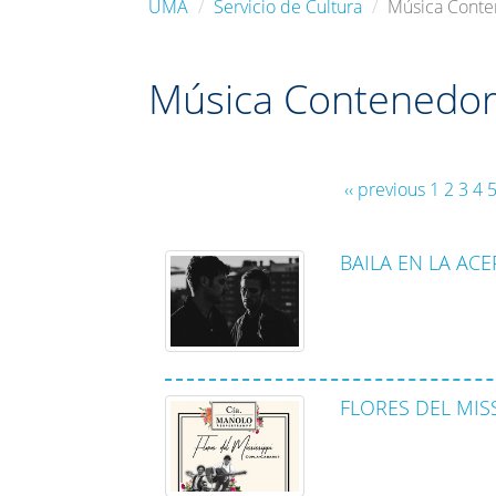
UMA
Servicio de Cultura
Música Conte
Música Contenedor 
‹‹ previous
1
2
3
4
BAILA EN LA ACER
FLORES DEL MISSI