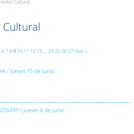
nedor Cultural
Cultural
5
6
7
8
9
10
11
12
13
...
24
25
26
27
next ››
A / Jueves 15 de junio
SSIPPI / Jueves 8 de junio