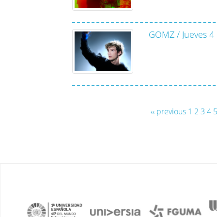
GOMZ / Jueves 4
‹‹ previous
1
2
3
4