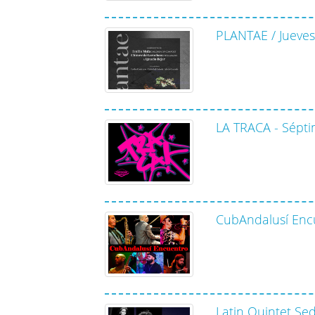
PLANTAE / Jueves
LA TRACA - Sépti
CubAndalusí Enc
Latin Quintet Se