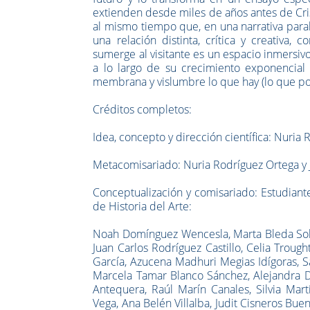
extienden desde miles de años antes de Cris
al mismo tiempo que, en una narrativa paral
una relación distinta, crítica y creativa, co
sumerge al visitante es un espacio inmersi
a lo largo de su crecimiento exponencial e
membrana y vislumbre lo que hay (lo que pod
Créditos completos:
Idea, concepto y dirección científica: Nuria
Metacomisariado: Nuria Rodríguez Ortega y 
Conceptualización y comisariado: Estudiant
de Historia del Arte:
Noah Domínguez Wencesla, Marta Bleda Soler
Juan Carlos Rodríguez Castillo, Celia Troug
García, Azucena Madhuri Megias Idígoras, S
Marcela Tamar Blanco Sánchez, Alejandra D
Antequera, Raúl Marín Canales, Silvia Mar
Vega, Ana Belén Villalba, Judit Cisneros Bue