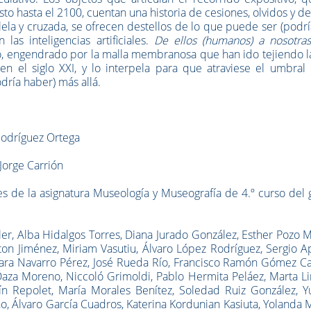
to hasta el 2100, cuentan una historia de cesiones, olvidos y d
ela y cruzada, se ofrecen destellos de lo que puede ser (podrí
n las inteligencias artificiales.
De ellos (humanos) a nosotras
vo, engendrado por la malla membranosa que han ido tejiendo l
n el siglo XXI, y lo interpela para que atraviese el umbral 
ría haber) más allá.
 Rodríguez Ortega
Jorge Carrión
es de la asignatura Museología y Museografía de 4.º curso del
, Alba Hidalgos Torres, Diana Jurado González, Esther Pozo M
hton Jiménez, Miriam Vasutiu, Álvaro López Rodríguez, Sergio 
ara Navarro Pérez, José Rueda Río, Francisco Ramón Gómez Cas
aza Moreno, Niccoló Grimoldi, Pablo Hermita Peláez, Marta Li
tín Repolet, María Morales Benítez, Soledad Ruiz González, Y
no, Álvaro García Cuadros, Katerina Kordunian Kasiuta, Yolanda 