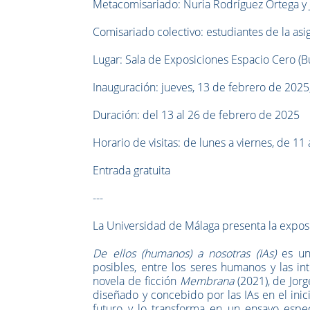
Metacomisariado: Nuria Rodríguez Ortega y 
Comisariado colectivo: estudiantes de la as
Lugar: Sala de Exposiciones Espacio Cero (Bu
Inauguración: jueves, 13 de febrero de 2025
Duración: del 13 al 26 de febrero de 2025
Horario de visitas: de lunes a viernes, de 11
Entrada gratuita
---
La Universidad de Málaga presenta la expo
De ellos (humanos) a nosotras (IAs)
es una
posibles, entre los seres humanos y las inte
novela de ficción
Membrana
(2021), de Jorg
diseñado y concebido por las IAs en el inic
futuro y lo transforma en un ensayo especu