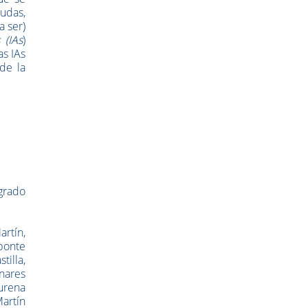
eudas,
a ser)
 (IAs
)
as IAs
de la
 grado
artín,
Aponte
tilla,
nares
urena
Martín