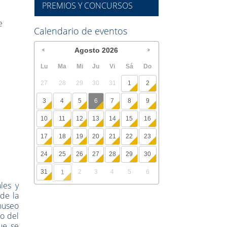
PREMIOS Y CONCURSOS
e
Calendario de eventos
Agosto
2026
Lu
Ma
Mi
Ju
Vi
Sá
Do
27
28
29
30
31
1
2
3
4
5
6
7
8
9
10
11
12
13
14
15
16
17
18
19
20
21
22
23
24
25
26
27
28
29
30
31
2
3
4
5
6
1
les y
 de la
 museo
eo del
ue se