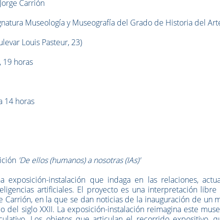
Jorge Carrión
ignatura Museología y Museografía del Grado de Historia del Art
levar Louis Pasteur, 23)
, 19 horas
 a 14 horas
sición
'De ellos (humanos) a nosotras (IAs)'
 exposición-instalación que indaga en las relaciones, actua
ligencias artificiales. El proyecto es una interpretación libre
e Carrión, en la que se dan noticias de la inauguración de un
io del siglo XXII. La exposición-instalación reimagina este mus
lativo. Los objetos que articulan el recorrido expositivo, q