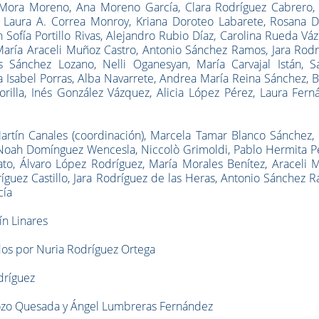
 Mora Moreno, Ana Moreno García, Clara Rodríguez Cabrero,
, Laura A. Correa Monroy, Kriana Doroteo Labarete, Rosana D
ofía Portillo Rivas, Alejandro Rubio Díaz, Carolina Rueda Vá
María Araceli Muñoz Castro, Antonio Sánchez Ramos, Jara Rodr
 Sánchez Lozano, Nelli Oganesyan, María Carvajal Istán, S
a Isabel Porras, Alba Navarrete, Andrea María Reina Sánchez, 
orilla, ⁠Inés González Vázquez, Alicia López Pérez, Laura Fer
artín Canales (coordinación), Marcela Tamar Blanco Sánchez, 
Noah Domínguez Wencesla, Niccolò Grimoldi, Pablo Hermita Pe
to, Álvaro López Rodríguez, María Morales Benítez, Araceli 
ríguez Castillo, Jara Rodríguez de las Heras, Antonio Sánchez 
cía
ín Linares
idos por Nuria Rodríguez Ortega
dríguez
Mozo Quesada y Ángel Lumbreras Fernández