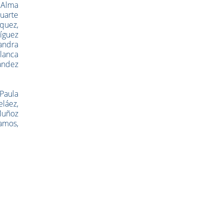
 Alma
uarte
zquez,
íguez
andra
Blanca
nández
Paula
láez,
Muñoz
Ramos,