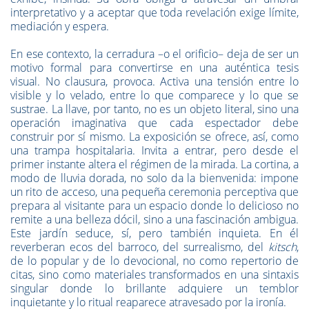
interpretativo y a aceptar que toda revelación exige límite,
mediación y espera.
En ese contexto, la cerradura –o el orificio– deja de ser un
motivo formal para convertirse en una auténtica tesis
visual. No clausura, provoca. Activa una tensión entre lo
visible y lo velado, entre lo que comparece y lo que se
sustrae. La llave, por tanto, no es un objeto literal, sino una
operación imaginativa que cada espectador debe
construir por sí mismo. La exposición se ofrece, así, como
una trampa hospitalaria. Invita a entrar, pero desde el
primer instante altera el régimen de la mirada. La cortina, a
modo de lluvia dorada, no solo da la bienvenida: impone
un rito de acceso, una pequeña ceremonia perceptiva que
prepara al visitante para un espacio donde lo delicioso no
remite a una belleza dócil, sino a una fascinación ambigua.
Este jardín seduce, sí, pero también inquieta. En él
reverberan ecos del barroco, del surrealismo, del
kitsch
,
de lo popular y de lo devocional, no como repertorio de
citas, sino como materiales transformados en una sintaxis
singular donde lo brillante adquiere un temblor
inquietante y lo ritual reaparece atravesado por la ironía.