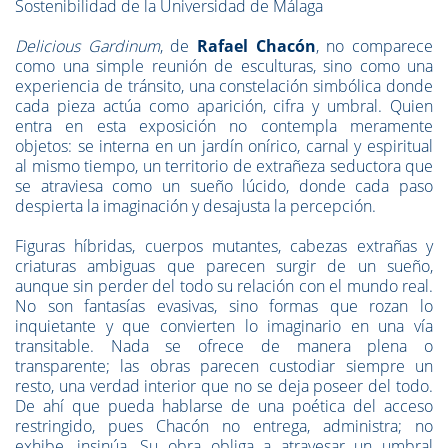
Sostenibilidad de la Universidad de Málaga
Delicious Gardinum
, de
Rafael Chacón
, no comparece
como una simple reunión de esculturas, sino como una
experiencia de tránsito, una constelación simbólica donde
cada pieza actúa como aparición, cifra y umbral. Quien
entra en esta exposición no contempla meramente
objetos: se interna en un jardín onírico, carnal y espiritual
al mismo tiempo, un territorio de extrañeza seductora que
se atraviesa como un sueño lúcido, donde cada paso
despierta la imaginación y desajusta la percepción.
Figuras híbridas, cuerpos mutantes, cabezas extrañas y
criaturas ambiguas que parecen surgir de un sueño,
aunque sin perder del todo su relación con el mundo real.
No son fantasías evasivas, sino formas que rozan lo
inquietante y que convierten lo imaginario en una vía
transitable. Nada se ofrece de manera plena o
transparente; las obras parecen custodiar siempre un
resto, una verdad interior que no se deja poseer del todo.
De ahí que pueda hablarse de una poética del acceso
restringido, pues Chacón no entrega, administra; no
exhibe, insinúa. Su obra obliga a atravesar un umbral