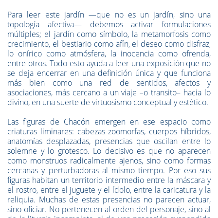
Para leer este jardín —que no es un jardín, sino una
topología afectiva— debemos activar formulaciones
múltiples; el jardín como símbolo, la metamorfosis como
crecimiento, el bestiario como afín, el deseo como disfraz,
lo onírico como atmósfera, la inocencia como ofrenda,
entre otros. Todo esto ayuda a leer una exposición que no
se deja encerrar en una definición única y que funciona
más bien como una red de sentidos, afectos y
asociaciones, más cercano a un viaje –o transito– hacia lo
divino, en una suerte de virtuosismo conceptual y estético.
Las figuras de Chacón emergen en ese espacio como
criaturas liminares: cabezas zoomorfas, cuerpos híbridos,
anatomías desplazadas, presencias que oscilan entre lo
solemne y lo grotesco. Lo decisivo es que no aparecen
como monstruos radicalmente ajenos, sino como formas
cercanas y perturbadoras al mismo tiempo. Por eso sus
figuras habitan un territorio intermedio entre la máscara y
el rostro, entre el juguete y el ídolo, entre la caricatura y la
reliquia. Muchas de estas presencias no parecen actuar,
sino oficiar. No pertenecen al orden del personaje, sino al