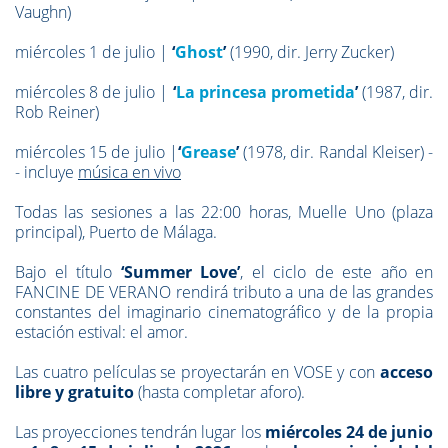
Vaughn)
miércoles 1 de julio |
‘
Ghost
’
(1990, dir. Jerry Zucker)
miércoles 8 de julio |
‘
La princesa prometida
’
(1987, dir.
Rob Reiner)
miércoles 15 de julio |
‘
Grease
’
(1978, dir. Randal Kleiser) -
- incluye
música en vivo
Todas las sesiones a las 22:00 horas, Muelle Uno (plaza
principal), Puerto de Málaga.
Bajo el título
‘
Summer Love’
, el ciclo de este año en
FANCINE DE VERANO rendirá tributo a una de las grandes
constantes del imaginario cinematográfico y de la propia
estación estival: el amor.
Las cuatro películas se proyectarán en VOSE y con
acceso
libre y gratuito
(hasta completar aforo).
Las proyecciones tendrán lugar los
miércoles 24 de junio