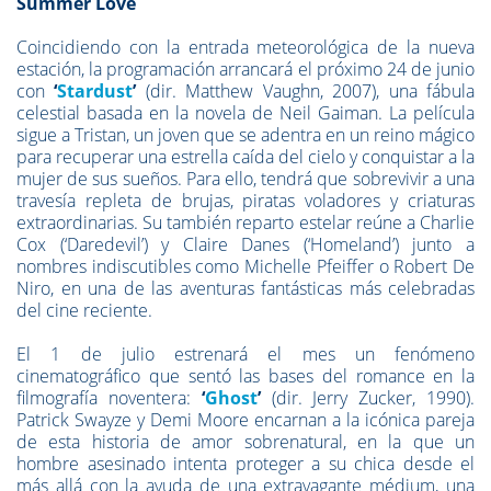
Summer Love
Coincidiendo con la entrada meteorológica de la nueva
estación, la programación arrancará el próximo 24 de junio
con
‘
Stardust
’
(dir. Matthew Vaughn, 2007), una fábula
celestial basada en la novela de Neil Gaiman. La película
sigue a Tristan, un joven que se adentra en un reino mágico
para recuperar una estrella caída del cielo y conquistar a la
mujer de sus sueños. Para ello, tendrá que sobrevivir a una
travesía repleta de brujas, piratas voladores y criaturas
extraordinarias. Su también reparto estelar reúne a Charlie
Cox (‘Daredevil’) y Claire Danes (‘Homeland’) junto a
nombres indiscutibles como Michelle Pfeiffer o Robert De
Niro, en una de las aventuras fantásticas más celebradas
del cine reciente.
El 1 de julio estrenará el mes un fenómeno
cinematográfico que sentó las bases del romance en la
filmografía noventera:
‘
Ghost
’
(dir. Jerry Zucker, 1990).
Patrick Swayze y Demi Moore encarnan a la icónica pareja
de esta historia de amor sobrenatural, en la que un
hombre asesinado intenta proteger a su chica desde el
más allá con la ayuda de una extravagante médium, una