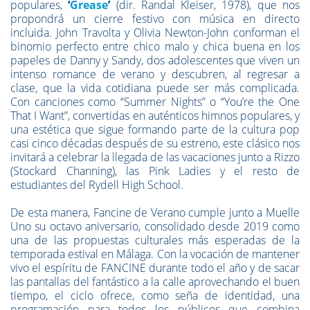
populares,
‘
Grease
’
(dir. Randal Kleiser, 1978), que nos
propondrá un cierre festivo con música en directo
incluida. John Travolta y Olivia Newton-John conforman el
binomio perfecto entre chico malo y chica buena en los
papeles de Danny y Sandy, dos adolescentes que viven un
intenso romance de verano y descubren, al regresar a
clase, que la vida cotidiana puede ser más complicada.
Con canciones como “Summer Nights” o “You’re the One
That I Want”, convertidas en auténticos himnos populares, y
una estética que sigue formando parte de la cultura pop
casi cinco décadas después de su estreno, este clásico nos
invitará a celebrar la llegada de las vacaciones junto a Rizzo
(Stockard Channing), las Pink Ladies y el resto de
estudiantes del Rydell High School.
De esta manera, Fancine de Verano cumple junto a Muelle
Uno su octavo aniversario, consolidado desde 2019 como
una de las propuestas culturales más esperadas de la
temporada estival en Málaga. Con la vocación de mantener
vivo el espíritu de FANCINE durante todo el año y de sacar
las pantallas del fantástico a la calle aprovechando el buen
tiempo, el ciclo ofrece, como seña de identidad, una
programación para todos los públicos que combina