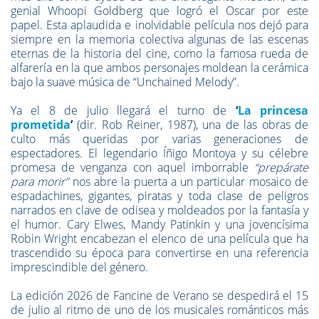
genial Whoopi Goldberg que logró el Oscar por este
papel. Esta aplaudida e inolvidable película nos dejó para
siempre en la memoria colectiva algunas de las escenas
eternas de la historia del cine, como la famosa rueda de
alfarería en la que ambos personajes moldean la cerámica
bajo la suave música de “Unchained Melody”.
Ya el 8 de julio llegará el turno de
‘
La princesa
prometida
’
(dir. Rob Reiner, 1987), una de las obras de
culto más queridas por varias generaciones de
espectadores. El legendario Íñigo Montoya y su célebre
promesa de venganza con aquel imborrable
“prepárate
para morir”
nos abre la puerta a un particular mosaico de
espadachines, gigantes, piratas y toda clase de peligros
narrados en clave de odisea y moldeados por la fantasía y
el humor. Cary Elwes, Mandy Patinkin y una jovencísima
Robin Wright encabezan el elenco de una película que ha
trascendido su época para convertirse en una referencia
imprescindible del género.
La edición 2026 de Fancine de Verano se despedirá el 15
de julio al ritmo de uno de los musicales románticos más