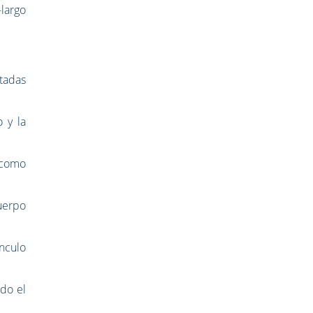
-largo
ptadas
o y la
o como
uerpo
nculo
ndo el