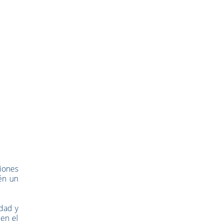
iones
én un
dad y
 en el