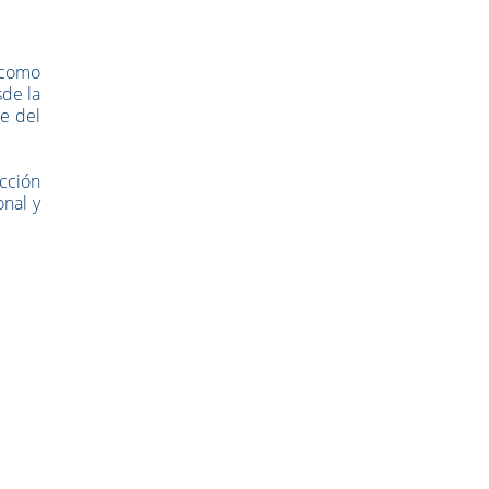
 como
de la
ce del
ección
nal y