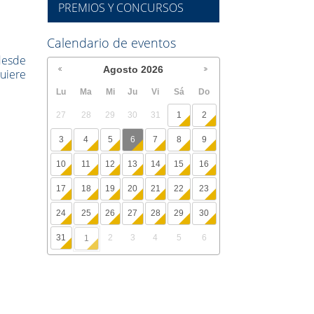
PREMIOS Y CONCURSOS
Calendario de eventos
 desde
Agosto
2026
uiere
Lu
Ma
Mi
Ju
Vi
Sá
Do
27
28
29
30
31
1
2
3
4
5
6
7
8
9
10
11
12
13
14
15
16
17
18
19
20
21
22
23
24
25
26
27
28
29
30
31
2
3
4
5
6
1