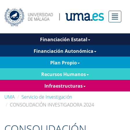
Menú
Financiación Estatal
Financiación Autonómica
Plan Propio
Recursos Humanos
Infraestructuras
UMA
Servicio de Investigación
CONSOLIDACIÓN INVESTIGADORA 2024
CONSOLIDACIÓN