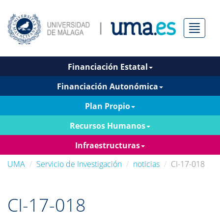
Menú
Financiación Estatal
Financiación Autonómica
Plan Propio
Recursos Humanos
Infraestructuras
UMA
Servicio de Investigación
noticias
CI-17-018
CI-17-018