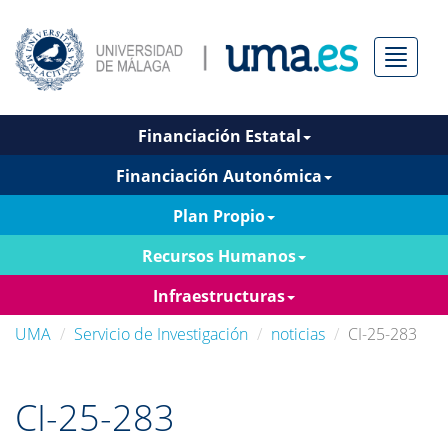
Menú
Financiación Estatal
Financiación Autonómica
Plan Propio
Recursos Humanos
Infraestructuras
UMA
Servicio de Investigación
noticias
CI-25-283
CI-25-283