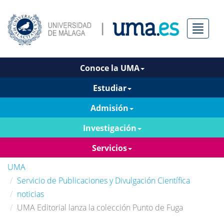
Menú
Conoce la UMA
Estudiar
Admisión
Investigación
Servicios
UMA
Servicio de Publicaciones y Divulgación Científica
noticias
UMA Editorial lanza la colección Punto de Fuga