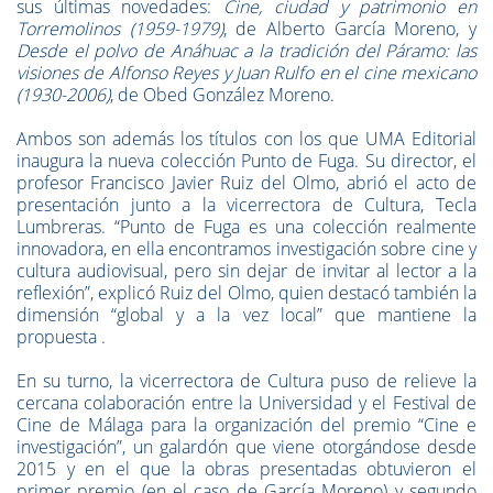
sus últimas novedades:
Cine, ciudad y patrimonio en
Torremolinos (1959-1979)
, de Alberto García Moreno, y
Desde el polvo de Anáhuac a la tradición del Páramo: las
visiones de Alfonso Reyes y Juan Rulfo en el cine mexicano
(1930-2006)
, de Obed González Moreno.
Ambos son además los títulos con los que UMA Editorial
inaugura la nueva colección Punto de Fuga. Su director, el
profesor Francisco Javier Ruiz del Olmo, abrió el acto de
presentación junto a la vicerrectora de Cultura, Tecla
Lumbreras. “Punto de Fuga es una colección realmente
innovadora, en ella encontramos investigación sobre cine y
cultura audiovisual, pero sin dejar de invitar al lector a la
reflexión”, explicó Ruiz del Olmo, quien destacó también la
dimensión “global y a la vez local” que mantiene la
propuesta .
En su turno, la vicerrectora de Cultura puso de relieve la
cercana colaboración entre la Universidad y el Festival de
Cine de Málaga para la organización del premio “Cine e
investigación”, un galardón que viene otorgándose desde
2015 y en el que la obras presentadas obtuvieron el
primer premio (en el caso de García Moreno) y segundo