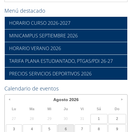
Menú destacado
HORARIO CURSO 2026-2027
MINICAMPUS SEPTIEMBRE 2026
HORARIO VERANO 2026
TARIFA PLANA ESTUDIANTADO, PTGAS/PDI 26-27
PRECIOS SERVICIOS DEPORTIVOS 2026
Calendario de eventos
Agosto
2026
Lu
Ma
Mi
Ju
Vi
Sá
Do
27
28
29
30
31
1
2
3
4
5
6
7
8
9