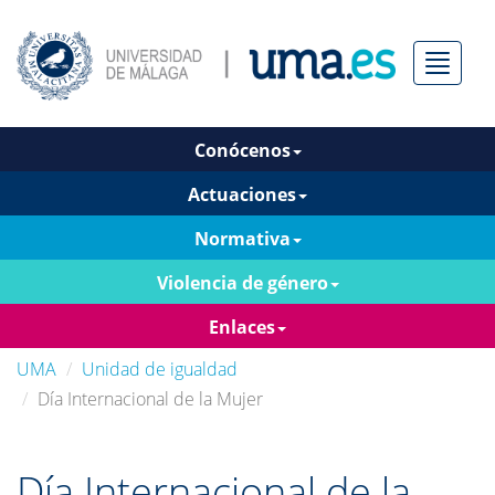
Menú
Conócenos
Actuaciones
Normativa
Violencia de género
Enlaces
UMA
Unidad de igualdad
Día Internacional de la Mujer
Día Internacional de la