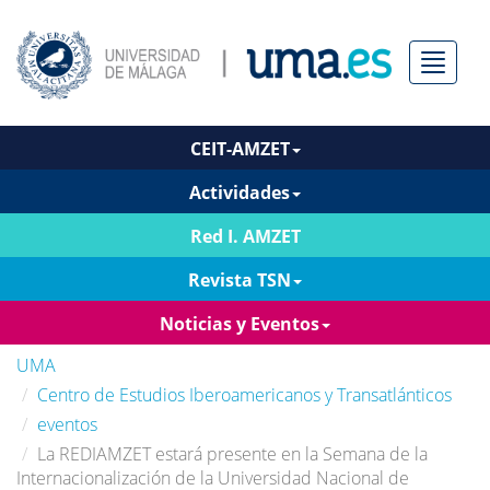
Menú
CEIT-AMZET
Actividades
Red I. AMZET
Revista TSN
Noticias y Eventos
UMA
Centro de Estudios Iberoamericanos y Transatlánticos
eventos
La REDIAMZET estará presente en la Semana de la
Internacionalización de la Universidad Nacional de