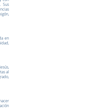
.
Sus
encias
igón,
ida en
nidad,
Jesús,
tas al
rado,
 hacer
ación