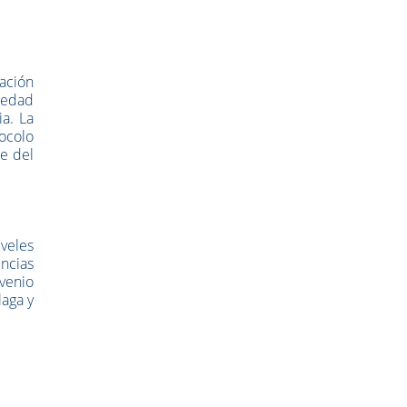
ación
iedad
ia. La
ocolo
e del
iveles
ncias
nvenio
laga y