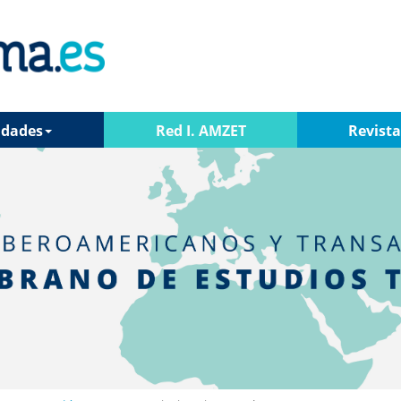
idades
Red I. AMZET
Revist