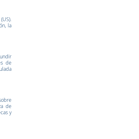
 (US).
ón, la
undir
es de
culada
 sobre
za de
ecas y