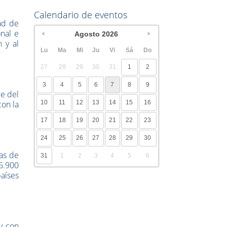
Calendario de eventos
ad de
onal e
Agosto
2026
n y al
Lu
Ma
Mi
Ju
Vi
Sá
Do
27
28
29
30
31
1
2
3
4
5
6
7
8
9
de del
con la
10
11
12
13
14
15
16
17
18
19
20
21
22
23
24
25
26
27
28
29
30
uas de
31
1
2
3
4
5
6
6.900
aíses
y con