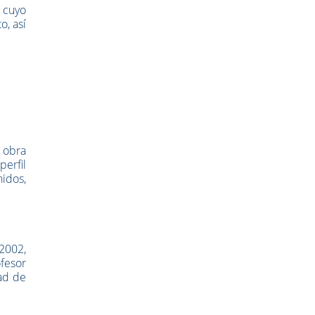
 cuyo
o, así
a obra
perfil
nidos,
2002,
ofesor
ad de