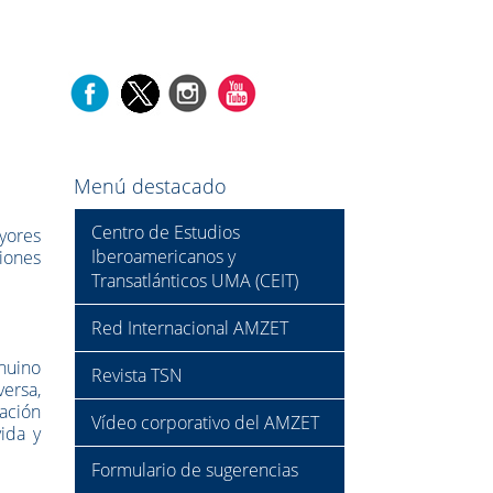
Menú destacado
Centro de Estudios
ayores
Iberoamericanos y
iones
Transatlánticos UMA (CEIT)
Red Internacional AMZET
nuino
Revista TSN
versa,
gación
Vídeo corporativo del AMZET
ida y
Formulario de sugerencias