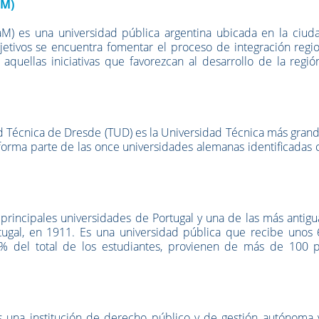
aM)
M) es una universidad pública argentina ubicada en la ciud
bjetivos se encuentra fomentar el proceso de integración regi
 aquellas iniciativas que favorezcan al desarrollo de la regió
ad Técnica de Dresde (TUD) es la Universidad Técnica más gran
forma parte de las once universidades alemanas identificadas 
 principales universidades de Portugal y una de las más antig
tugal, en 1911. Es una universidad pública que
recibe unos 
,5% del total de los estudiantes, provienen de más de 100 p
s una institución de derecho público y de gestión autónoma 