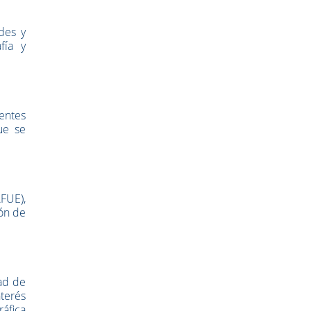
des y
fía y
entes
que se
AFUE),
ión de
dad de
nterés
ráfica