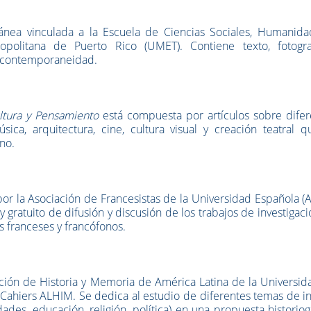
ránea vinculada a la
Escuela de Ciencias Sociales,
Humanida
politana de Puerto Rico (UMET). Contiene texto, fotogra
a contemporaneidad.
ltura y Pensamiento
está compuesta por artículos sobre difer
úsica, arquitectura, cine, cultura visual y creación teatral 
no.
or la Asociación de Francesistas de la Universidad Española (
y gratuito de difusión y discusión de los trabajos de investigac
s franceses y francófonos.
ación de Historia y Memoria de América Latina de la Universi
es Cahiers ALHIM. Se dedica al estudio de diferentes temas de i
ades, educación, religión, política) en una propuesta historiog