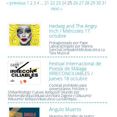
‹‹ previous
1
2
3
4
...
21
22
23
24
25
26
27
28
29
30
31
next ››
Hedwig and The Angry
Inch / Miércoles 17
octubre
Protagonizado por Pape
LabracaDirigido por Marina
SanchaCompa&ntilde;&iacute;a La
Tara Musical
Festival Internacional de
Poesía de Málaga
IRRECONCILIABLES /
Jueves 18 octubre
Cocktail prohibido para
universitarios Folclore y
ShibariRodrigo Cuevas &ldquo;El Mundo por
Montera&rdquo;B&aacute;rbara Zagora y Gl&uuml;r
W&uuml;r &ldquo;V&iacute;a Lucis&rdquo; …
Ángulo Muerto
Muestra del taller de teatro