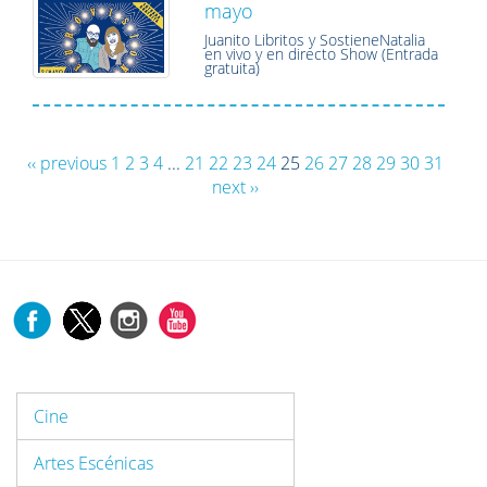
mayo
Juanito Libritos y SostieneNatalia
en vivo y en directo Show (Entrada
gratuita)
‹‹ previous
1
2
3
4
...
21
22
23
24
25
26
27
28
29
30
31
next ››
Cine
Artes Escénicas