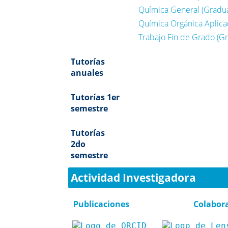
Química General (Gradua
Química Orgánica Aplica
Trabajo Fin de Grado (G
Tutorías
anuales
Tutorías 1er
semestre
Tutorías
2do
semestre
Actividad Investigadora
Publicaciones
Colabor