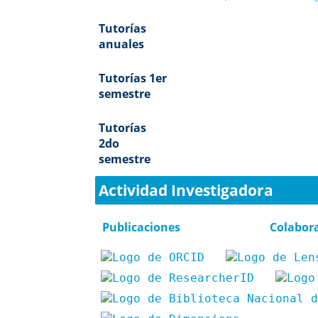
Tutorías
anuales
Tutorías 1er
semestre
Tutorías
2do
semestre
Actividad Investigadora
Publicaciones
Colabor