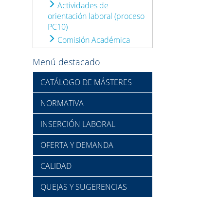
Actividades de
orientación laboral (proceso
PC10)
Comisión Académica
Menú destacado
CATÁLOGO DE MÁSTERES
NORMATIVA
INSERCIÓN LABORAL
OFERTA Y DEMANDA
CALIDAD
QUEJAS Y SUGERENCIAS