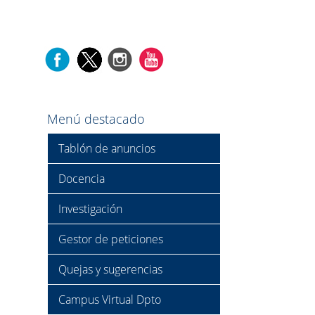
Menú destacado
Tablón de anuncios
Docencia
Investigación
Gestor de peticiones
Quejas y sugerencias
Campus Virtual Dpto