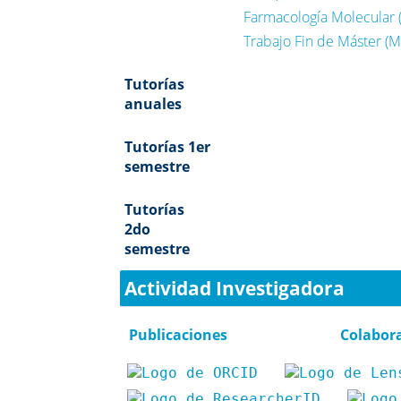
Farmacología Molecular (
Trabajo Fin de Máster (M
Tutorías
anuales
Tutorías 1er
semestre
Tutorías
2do
semestre
Actividad Investigadora
Publicaciones
Colabor