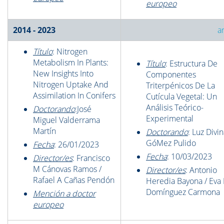
europeo
2014 - 2023
a
Título
: Nitrogen
Metabolism In Plants:
Título
: Estructura De
New Insights Into
Componentes
Nitrogen Uptake And
Triterpénicos De La
Assimilation In Conifers
Cutícula Vegetal: Un
Análisis Teórico-
Doctorando
:José
Experimental
Miguel Valderrama
Martín
Doctorando
: Luz Divi
GóMez Pulido
Fecha
: 26/01/2023
Fecha
: 10/03/2023
Director/es
: Francisco
M Cánovas Ramos /
Director/es
: Antonio
Rafael A Cañas Pendón
Heredia Bayona / Eva
Domínguez Carmona
Mención a doctor
europeo