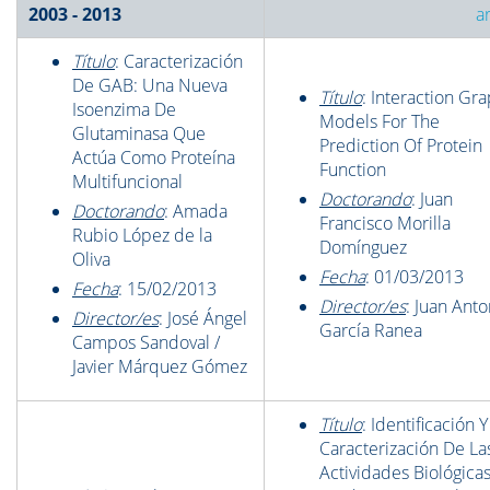
2003 - 2013
a
Título
: Caracterización
De GAB: Una Nueva
Título
: Interaction Gr
Isoenzima De
Models For The
Glutaminasa Que
Prediction Of Protein
Actúa Como Proteína
Function
Multifuncional
Doctorando
: Juan
Doctorando
: Amada
Francisco Morilla
Rubio López de la
Domínguez
Oliva
Fecha
: 01/03/2013
Fecha
: 15/02/2013
Director/es
: Juan Anto
Director/es
: José Ángel
García Ranea
Campos Sandoval /
Javier Márquez Gómez
Título
: Identificación Y
Caracterización De La
Actividades Biológica