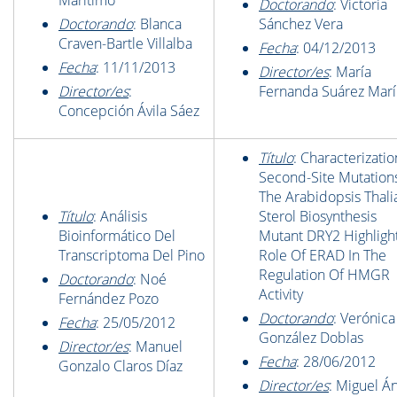
Marítimo
Doctorando
: Victoria
Doctorando
: Blanca
Sánchez Vera
Craven-Bartle Villalba
Fecha
: 04/12/2013
Fecha
: 11/11/2013
Director/es
: María
Director/es
:
Fernanda Suárez Mar
Concepción Ávila Sáez
Título
: Characterizatio
Second-Site Mutation
The Arabidopsis Thali
Título
: Análisis
Sterol Biosynthesis
Bioinformático Del
Mutant DRY2 Highligh
Transcriptoma Del Pino
Role Of ERAD In The
Regulation Of HMGR
Doctorando
: Noé
Activity
Fernández Pozo
Doctorando
: Verónica
Fecha
: 25/05/2012
González Doblas
Director/es
: Manuel
Fecha
: 28/06/2012
Gonzalo Claros Díaz
Director/es
: Miguel Á