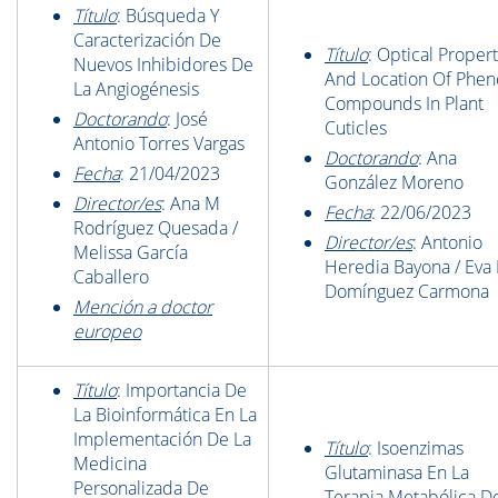
Título
: Búsqueda Y
Caracterización De
Título
: Optical Propert
Nuevos Inhibidores De
And Location Of Phen
La Angiogénesis
Compounds In Plant
Doctorando
: José
Cuticles
Antonio Torres Vargas
Doctorando
: Ana
Fecha
:
21/04/2023
González Moreno
Director/es
: Ana M
Fecha
: 22/06/2023
Rodríguez Quesada /
Director/es
: Antonio
Melissa García
Heredia Bayona / Eva
Caballero
Domínguez Carmona
Mención a doctor
europeo
Título
: Importancia De
La Bioinformática En La
Implementación De La
Título
: Isoenzimas
Medicina
Glutaminasa En La
Personalizada De
Terapia Metabólica D