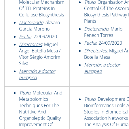
Molecular Mechanism
Título
: Organisation A
Of TTL Proteins In
Control Of The Ascor
Cellulose Biosynthesis
Biosynthesis Pathway 
Plants
Doctorando
: álavaro
García Moreno
Doctorando
: Mario
Fenech Torres
Fecha
: 22/09/2020
Fecha
: 24/09/2020
Director/es
: Miguel
Ángel Botella Mesa /
Director/es
: Miguel Á
Vítor Sérgio Amorim
Botella Mesa
Silva
Mención a doctor
Mención a doctor
europeo
europeo
Título
: Molecular And
Metabolomics
Título
: Development 
Techniques For The
Bioinformatics Tools 
Nutritive And
Studies In Biomedical
Organoleptic Quality
Association Networks
Improvement Of
The Analysis Of Huma