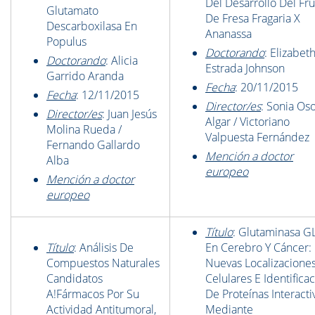
Del Desarrollo Del Fru
Glutamato
De Fresa Fragaria X
Descarboxilasa En
Ananassa
Populus
Doctorando
: Elizabet
Doctorando
: Alicia
Estrada Johnson
Garrido Aranda
Fecha
: 20/11/2015
Fecha
: 12/11/2015
Director/es
: Sonia Oso
Director/es
: Juan Jesús
Algar / Victoriano
Molina Rueda /
Valpuesta Fernández
Fernando Gallardo
Mención a doctor
Alba
europeo
Mención a doctor
europeo
Título
: Glutaminasa G
Título
: Análisis De
En Cerebro Y Cáncer:
Compuestos Naturales
Nuevas Localizacione
Candidatos
Celulares E Identifica
A!Fármacos Por Su
De Proteínas Interacti
Actividad Antitumoral,
Mediante