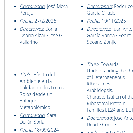
Doctorando
: José Mora
Doctorando
: Federico
Perujo
García Criado
Fecha
: 27/2/2026
Fecha
: 10/11/2025
Director/es
: Sonia
Director/es
: Juan Anto
Osorio Algar / José G.
García Ranea / Pedro
Vallarino
Seoane Zonjic
Título
: Towards
Understanding the Ro
Título
: Efecto del
of Heterogeneous
Ambiente en la
Ribosomes In
Calidad de los Frutos
Arabidopsis.
Rojos desde un
Characterization of th
Enfoque
Ribosomal Protein
Metabolómico
Families EL24 and EL
Doctorando
: Sara
Doctorando
: José Ant
Durán Soria
Duarte Conde
Fecha
: 18/09/2024
Fecha
: 15/07/2024