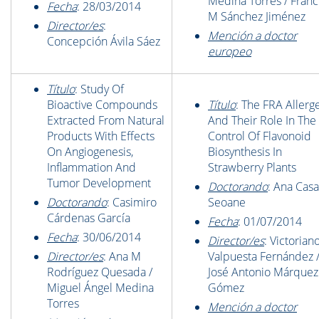
Medina Torres / Franc
Fecha
: 28/03/2014
M Sánchez Jiménez
Director/es
:
Mención a doctor
Concepción Ávila Sáez
europeo
Título
: Study Of
Bioactive Compounds
Título
: The FRA Allerg
Extracted From Natural
And Their Role In The
Products With Effects
Control Of Flavonoid
On Angiogenesis,
Biosynthesis In
Inflammation And
Strawberry Plants
Tumor Development
Doctorando
: Ana Casa
Doctorando
: Casimiro
Seoane
Cárdenas García
Fecha
: 01/07/2014
Fecha
: 30/06/2014
Director/es
: Victorian
Director/es
: Ana M
Valpuesta Fernández 
Rodríguez Quesada /
José Antonio Márquez
Miguel Ángel Medina
Gómez
Torres
Mención a doctor