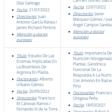
Carmen Gómez Garcí
Díaz Santiago
Fecha
: 22/07/2022
Fecha
: 21/07/2022
Director/es
: Javier
Director/es
: Juan
Márquez Gómez / Jos
Antonio García Ranea /
Ángel Campos Sandov
James Richard Perkins
Mención a doctor
Mención a doctor
europeo
europeo
Título
: Importancia De
Título
: Estudio De Las
Nutrición Nitrogenad
Enzimas Implicadas En
Plantas: Genómica
La Biosintesis De
Funcional De La
Arginina En Planta
Respuesta A La Nutric
Doctorando
: Alberto
Con Amonio En Raíce
Urbano Gámez
Pino
Fecha
: 26/09/2022
Doctorando
: Francisc
Director/es
: Francisco
Ortigosa Peña
M Cánovas Ramos /
Fecha
: 18/03/2021
Fernando N de la Torre
Director/es
: Rafael A