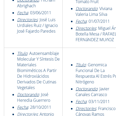
Doctorando
: Hicham
Tomato Fruit
Abrighach
Doctorando
: Viviana
Fecha
: 03/06/2011
Valeria Lima Silva
Director/es
: José Luis
Fecha
: 01/07/2011
Urdiales Ruiz / Ignacio
Director/es
: Miguel Á
José Fajardo Paredes
Botella Mesa / RAFAE
FERNáNDEZ MUñOZ
Título
: Autoensamblaje
Molecular Y Síntesis De
Materiales
Título
: Genomica
Biomiméticos A Partir
Funcional De La
De Hidroxiácidos
Respuesta Al Estrés P
Derivados De Cutinas
Nitrógeno
Vegetales
Doctorando
: Javier
Doctorando
: José
Canales Carrasco
Heredia Guerrero
Fecha
: 03/11/2011
Fecha
: 28/10/2011
Director/es
: Francisc
Director/es
: Antonio
Cánovas Ramos