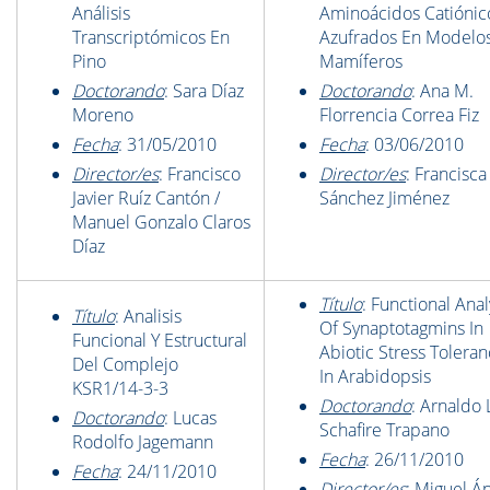
Análisis
Aminoácidos Catiónic
Transcriptómicos En
Azufrados En Modelo
Pino
Mamíferos
Doctorando
: Sara Díaz
Doctorando
: Ana M.
Moreno
Florrencia Correa Fiz
Fecha
: 31/05/2010
Fecha
: 03/06/2010
Director/es
: Francisco
Director/es
: Francisc
Javier Ruíz Cantón /
Sánchez Jiménez
Manuel Gonzalo Claros
Díaz
Título
: Functional Anal
Título
: Analisis
Of Synaptotagmins In
Funcional Y Estructural
Abiotic Stress Tolera
Del Complejo
In Arabidopsis
KSR1/14-3-3
Doctorando
: Arnaldo 
Doctorando
: Lucas
Schafire Trapano
Rodolfo Jagemann
Fecha
: 26/11/2010
Fecha
: 24/11/2010
Director/es
: Miguel Á