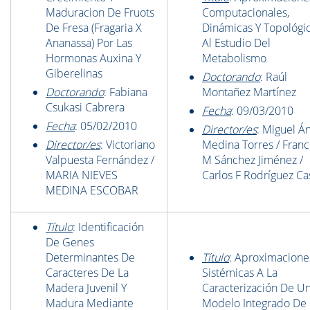
Maduracion De Fruots
Computacionales,
De Fresa (Fragaria X
Dinámicas Y Topológi
Ananassa) Por Las
Al Estudio Del
Hormonas Auxina Y
Metabolismo
Giberelinas
Doctorando
: Raúl
Doctorando
: Fabiana
Montañez Martínez
Csukasi Cabrera
Fecha
: 09/03/2010
Fecha
: 05/02/2010
Director/es
: Miguel Á
Director/es
: Victoriano
Medina Torres / Franc
Valpuesta Fernández /
M Sánchez Jiménez /
MARIA NIEVES
Carlos F Rodríguez Ca
MEDINA ESCOBAR
Título
: Identificación
De Genes
Determinantes De
Título
: Aproximacione
Caracteres De La
Sistémicas A La
Madera Juvenil Y
Caracterización De U
Madura Mediante
Modelo Integrado De