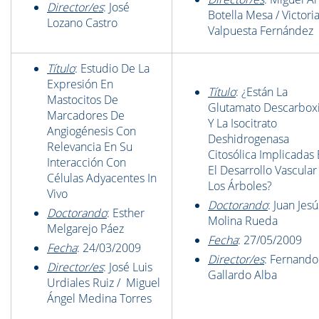
Director/es
: José
Botella Mesa / Victori
Lozano Castro
Valpuesta Fernández
Título
: Estudio De La
Expresión En
Título
: ¿Están La
Mastocitos De
Glutamato Descarboxi
Marcadores De
Y La Isocitrato
Angiogénesis Con
Deshidrogenasa
Relevancia En Su
Citosólica Implicadas
Interacción Con
El Desarrollo Vascular
Células Adyacentes In
Los Árboles?
Vivo
Doctorando
: Juan Jesú
Doctorando
: Esther
Molina Rueda
Melgarejo Páez
Fecha
: 27/05/2009
Fecha
: 24/03/2009
Director/es
: Fernando
Director/es
: José Luis
Gallardo Alba
Urdiales Ruiz / Miguel
Ángel Medina Torres