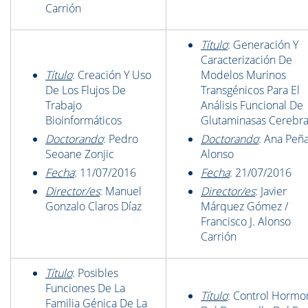
Carrión
Título
: Generación Y
Caracterización De
Título
: Creación Y Uso
Modelos Murinos
De Los Flujos De
Transgénicos Para El
Trabajo
Análisis Funcional De
Bioinformáticos
Glutaminasas Cerebra
Doctorando
: Pedro
Doctorando
: Ana Peña
Seoane Zonjic
Alonso
Fecha
: 11/07/2016
Fecha
: 21/07/2016
Director/es
: Manuel
Director/es
: Javier
Gonzalo Claros Díaz
Márquez Gómez /
Francisco J. Alonso
Carrión
Título
: Posibles
Funciones De La
Título
: Control Hormo
Familia Génica De La