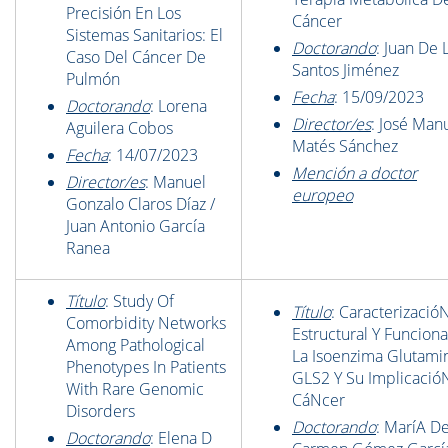
Precisión En Los
Cáncer
Sistemas Sanitarios: El
Doctorando
: Juan De 
Caso Del Cáncer De
Santos Jiménez
Pulmón
Fecha
: 15/09/2023
Doctorando
: Lorena
Director/es
: José Man
Aguilera Cobos
Matés Sánchez
Fecha
: 14/07/2023
Mención a doctor
Director/es
: Manuel
europeo
Gonzalo Claros Díaz /
Juan Antonio García
Ranea
Título
: Study Of
Título
: Caracterizació
Comorbidity Networks
Estructural Y Funciona
Among Pathological
La Isoenzima Glutami
Phenotypes In Patients
GLS2 Y Su Implicació
With Rare Genomic
CáNcer
Disorders
Doctorando
: MaríA De
Doctorando
: Elena D