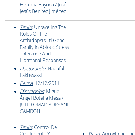
Heredia Bayona / José
Jesús Benítez Jiménez
Título
: Unraveling The
Roles Of The
Arabidopsis Ttl Gene
Family In Abiotic Stress
Tolerance And
Hormonal Responses
Doctorando
: Naoufal
Lakhssassi
Fecha
: 12/12/2011
Director/es
: Miguel
Ángel Botella Mesa /
JULIO OMAR BORSANI
CAMBON
Título
: Control De
Crecimiento Y
Título
: Aproximacione