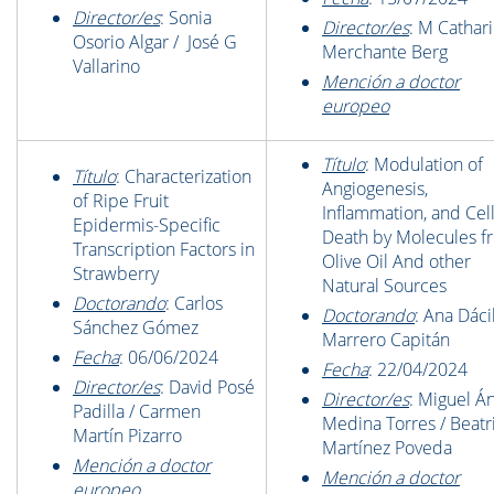
Director/es
: Sonia
Director/es
: M Cathar
Osorio Algar / José G
Merchante Berg
Vallarino
Mención a doctor
europeo
Título
: Modulation of
Título
: Characterization
Angiogenesis,
of Ripe Fruit
Inflammation, and Cel
Epidermis-Specific
Death by Molecules f
Transcription Factors in
Olive Oil And other
Strawberry
Natural Sources
Doctorando
: Carlos
Doctorando
: Ana Dáci
Sánchez Gómez
Marrero Capitán
Fecha
: 06/06/2024
Fecha
: 22/04/2024
Director/es
: David Posé
Director/es
: Miguel Á
Padilla / Carmen
Medina Torres / Beatr
Martín Pizarro
Martínez Poveda
Mención a doctor
Mención a doctor
europeo