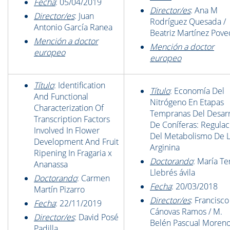
Fecha
: 05/04/2019
Director/es
: Ana M
Director/es
: Juan
Rodríguez Quesada /
Antonio García Ranea
Beatriz Martínez Pov
Mención a doctor
Mención a doctor
europeo
europeo
Título
: Identification
Título
: Economía Del
And Functional
Nitrógeno En Etapas
Characterization Of
Tempranas Del Desarr
Transcription Factors
De Coníferas: Regulac
Involved In Flower
Del Metabolismo De 
Development And Fruit
Arginina
Ripening In Fragaria x
Doctorando
: María Te
Ananassa
Llebrés ávila
Doctorando
: Carmen
Fecha
: 20/03/2018
Martín Pizarro
Director/es
:
Francisc
Fecha
: 22/11/2019
Cánovas Ramos / M.
Director/es
: David Posé
Belén Pascual Moren
Padilla