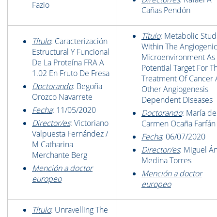
Fazio
Cañas Pendón
Título
: Metabolic Stud
Título
: Caracterización
Within The Angiogeni
Estructural Y Funcional
Microenvironment As
De La Proteína FRA A
Potential Target For T
1.02 En Fruto De Fresa
Treatment Of Cancer
Doctorando
: Begoña
Other Angiogenesis
Orozco Navarrete
Dependent Diseases
Fecha
: 11/05/2020
Doctorando
: María de
Director/es
: Victoriano
Carmen Ocaña Farfán
Valpuesta Fernández /
Fecha
: 06/07/2020
M Catharina
Director/es
: Miguel Á
Merchante Berg
Medina Torres
Mención a doctor
Mención a doctor
europeo
europeo
Título
: Unravelling The