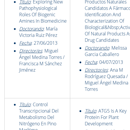
Título
: Exploring New
Productos Naturales
Pathophysiological
Candidatos A Fármaco
Roles Of Biogenic
Identification And
Amines In Biomedicine
Characterization Of
Biological&Nbsp;Activ
Doctorando
: María
Of Natural Products A
Victoria Ruiz Pérez
Drug Candidates
Fecha
: 27/06/2013
Doctorando
: Melissa
Director/es
: Miguel
Garcia Caballero
Ángel Medina Torres /
Fecha
: 04/07/2013
Francisca M Sánchez
Jiménez
Director/es
: Ana M
Rodríguez Quesada /
Miguel Ángel Medina
Torres
Título
: Control
Transcripcional Del
Título
: ATG5 Is A Key
Metabolismo Del
Protein For Plant
Nitrógeno En Pino
Development