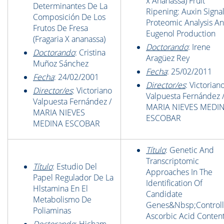
x Ananassa) Fruit
Determinantes De La
Ripening: Auxin Signal
Composición De Los
Proteomic Analysis A
Frutos De Fresa
Eugenol Production
(Fragaria X ananassa)
Doctorando
: Irene
Doctorando
: Cristina
Aragüez Rey
Muñoz Sánchez
Fecha
: 25/02/2011
Fecha
: 24/02/2001
Director/es
: Victorian
Director/es
: Victoriano
Valpuesta Fernández 
Valpuesta Fernández /
MARIA NIEVES MEDI
MARIA NIEVES
ESCOBAR
MEDINA ESCOBAR
Título
: Genetic And
Transcriptomic
Título
: Estudio Del
Approaches In The
Papel Regulador De La
Identification Of
Hlstamina En El
Candidate
Metabolismo De
Genes&Nbsp;Controll
Poliaminas
Ascorbic Acid Content