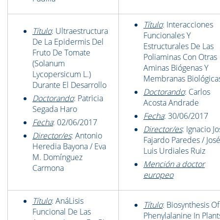
Título
: Interacciones
Título
: Ultraestructura
Funcionales Y
De La Epidermis Del
Estructurales De Las
Fruto De Tomate
Poliaminas Con Otras
(Solanum
Aminas Biógenas Y
Lycopersicum L.)
Membranas Biológica
Durante El Desarrollo
Doctorando
: Carlos
Doctorando
: Patricia
Acosta Andrade
Segada Haro
Fecha
: 30/06/2017
Fecha
: 02/06/2017
Director/es
: Ignacio J
Director/es
: Antonio
Fajardo Paredes / Jos
Heredia Bayona /
Eva
Luis Urdiales Ruiz
M. Domínguez
Mención a doctor
Carmona
europeo
Título
: AnáLisis
Título
: Biosynthesis Of
Funcional De Las
Phenylalanine In Plant