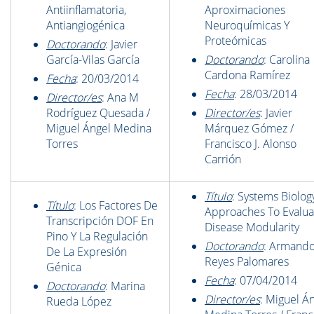
Antiinflamatoria,
Aproximaciones
Antiangiogénica
Neuroquímicas Y
Proteómicas
Doctorando
: Javier
García-Vilas García
Doctorando
: Carolina
Cardona Ramírez
Fecha
: 20/03/2014
Fecha
: 28/03/2014
Director/es
: Ana M
Rodríguez Quesada /
Director/es
: Javier
Miguel Ángel Medina
Márquez Gómez /
Torres
Francisco J. Alonso
Carrión
Título
: Systems Biolog
Título
: Los Factores De
Approaches To Evalua
Transcripción DOF En
Disease Modularity
Pino Y La Regulación
Doctorando
: Armand
De La Expresión
Reyes Palomares
Génica
Fecha
: 07/04/2014
Doctorando
: Marina
Director/es
: Miguel Á
Rueda López