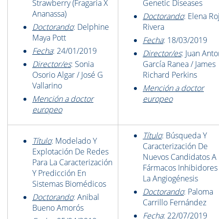
Strawberry (Fragaria X
Genetic Diseases
Ananassa)
Doctorando
: Elena Ro
Doctorando
: Delphine
Rivera
Maya Pott
Fecha
: 18/03/2019
Fecha
: 24/01/2019
Director/es
: Juan Anto
Director/es
: Sonia
García Ranea / James
Osorio Algar / José G
Richard Perkins
Vallarino
Mención a doctor
Mención a doctor
europeo
europeo
Título
: Búsqueda Y
Título
: Modelado Y
Caracterización De
Explotación De Redes
Nuevos Candidatos A
Para La Caracterización
Fármacos Inhibidores
Y Predicción En
La Angiogénesis
Sistemas Biomédicos
Doctorando
: Paloma
Doctorando
: Anibal
Carrillo Fernández
Bueno Amorós
Fecha
: 22/07/2019