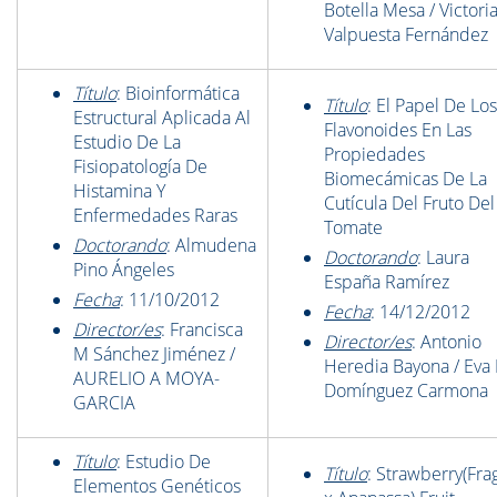
Botella Mesa / Victori
Valpuesta Fernández
Título
: Bioinformática
Título
: El Papel De Los
Estructural Aplicada Al
Flavonoides En Las
Estudio De La
Propiedades
Fisiopatología De
Biomecámicas De La
Histamina Y
Cutícula Del Fruto Del
Enfermedades Raras
Tomate
Doctorando
: Almudena
Doctorando
: Laura
Pino Ángeles
España Ramírez
Fecha
: 11/10/2012
Fecha
: 14/12/2012
Director/es
: Francisca
Director/es
: Antonio
M Sánchez Jiménez /
Heredia Bayona / Eva
AURELIO A MOYA-
Domínguez Carmona
GARCIA
Título
: Estudio De
Título
: Strawberry(Fra
Elementos Genéticos