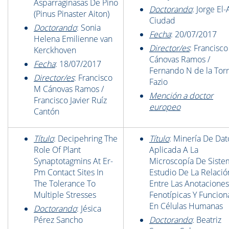
Asparraginasas De Pino
Doctorando
: Jorge El
(Pinus Pinaster Aiton)
Ciudad
Doctorando
: Sonia
Fecha
: 20/07/2017
Helena Emilienne van
Director/es
: Francisc
Kerckhoven
Cánovas Ramos /
Fecha
: 18/07/2017
Fernando N de la Tor
Director/es
: Francisco
Fazio
M Cánovas Ramos /
Mención a doctor
Francisco Javier Ruíz
europeo
Cantón
Título
: Decipehring The
Título
: Minería De Dat
Role Of Plant
Aplicada A La
Synaptotagmins At Er-
Microscopía De Siste
Pm Contact Sites In
Estudio De La Relació
The Tolerance To
Entre Las Anotaciones
Multiple Stresses
Fenotípicas Y Funcion
En Células Humanas
Doctorando
: Jésica
Pérez Sancho
Doctorando
: Beatriz