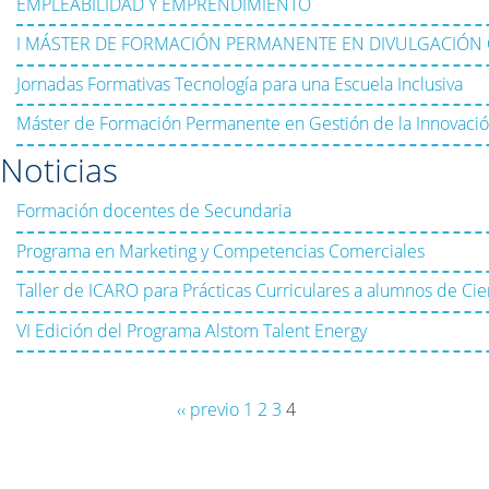
EMPLEABILIDAD Y EMPRENDIMIENTO
I MÁSTER DE FORMACIÓN PERMANENTE EN DIVULGACIÓN C
Jornadas Formativas Tecnología para una Escuela Inclusiva
Máster de Formación Permanente en Gestión de la Innovació
Noticias
Formación docentes de Secundaria
Programa en Marketing y Competencias Comerciales
Taller de ICARO para Prácticas Curriculares a alumnos de Ci
VI Edición del Programa Alstom Talent Energy
‹‹ previo
1
2
3
4