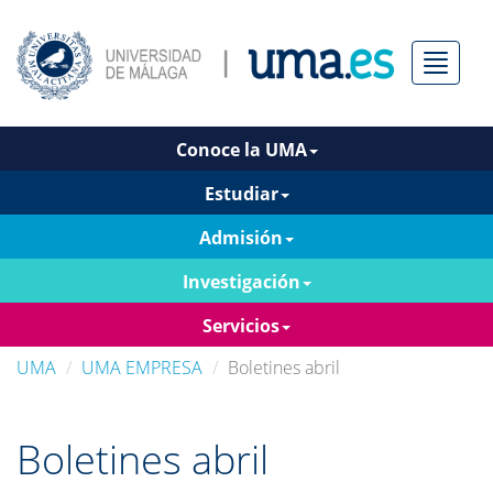
Menú
Conoce la UMA
Estudiar
Admisión
Investigación
Servicios
UMA
UMA EMPRESA
Boletines abril
Boletines abril