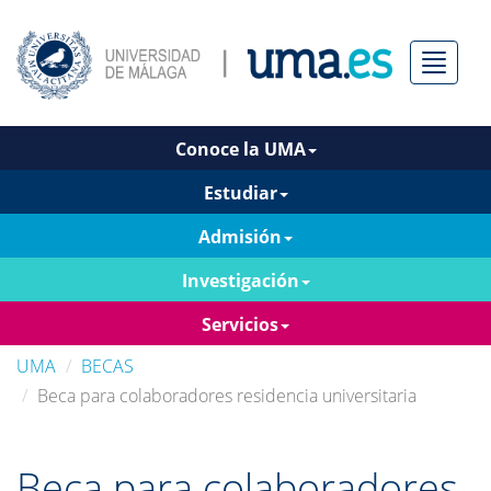
Menú
Conoce la UMA
Estudiar
Admisión
Investigación
Servicios
UMA
BECAS
Beca para colaboradores residencia universitaria
Beca para colaboradores