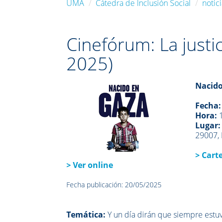
UMA
Cátedra de Inclusión Social
notic
Cinefórum: La justi
2025)
Nacido
Fecha:
Hora:
1
Lugar:
29007, 
> Carte
> Ver online
Fecha publicación: 20/05/2025
Temática:
Y un día dirán que siempre estuv