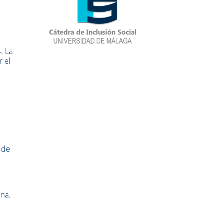
. La
r el
d de
ina.