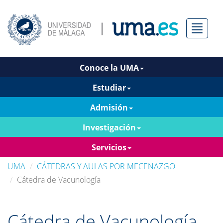
Menú
Conoce la UMA
Estudiar
Admisión
Investigación
Servicios
UMA
CÁTEDRAS Y AULAS POR MECENAZGO
Cátedra de Vacunología
Cátedra de Vacunología