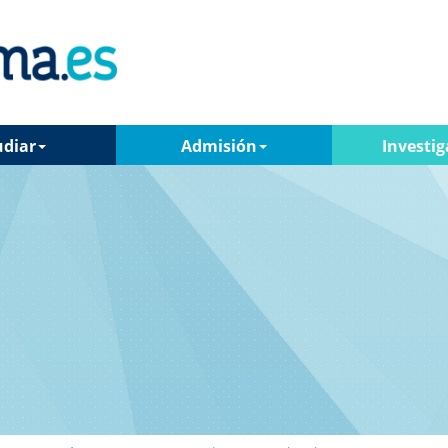
udiar
Admisión
Investig