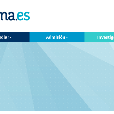
udiar
Admisión
Investig