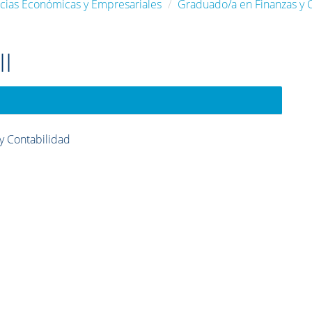
ncias Económicas y Empresariales
Graduado/a en Finanzas y 
II
y Contabilidad