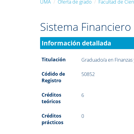
UMA
Oferta de grado
Facultad de Cie
Sistema Financiero 
Información detallada
Titulación
Graduado/a en Finanzas 
Códido de
50852
Registro
Créditos
6
teóricos
Créditos
0
prácticos