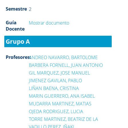
Semestre
2
Guía
Mostrar documento
Docente
Grupo A
Profesores:
ANDREO NAVARRO, BARTOLOME
BARBERA FORNELL, JUAN ANTONIO
GIL MARQUEZ, JOSE MANUEL
JIMENEZ GAVILAN, PABLO
LIÑAN BAENA, CRISTINA
MARIN GUERRERO, ANA ISABEL
MUDARRA MARTINEZ, MATIAS
OJEDA RODRIGUEZ, LUCIA
TORRE MARTINEZ, BEATRIZ DE LA
VADILLO PEREZ, IÑAKI