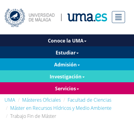
Menú
Conoce la UMA
Estudiar
Admisión
Investigación
Servicios
UMA
Másteres Oficiales
Facultad de Ciencias
Máster en Recursos Hídricos y Medio Ambiente
Trabajo Fin de Máster