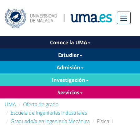
Menú
Conoce la UMA
Estudiar
Admisión
Investigación
Servicios
UMA
Oferta de grado
Escuela de Ingenierías Industriales
Graduado/a en Ingeniería Mecánica
Física II