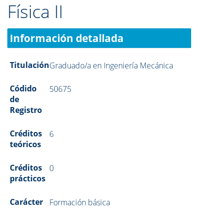
Física II
Información detallada
Titulación
Graduado/a en Ingeniería Mecánica
Códido
50675
de
Registro
Créditos
6
teóricos
Créditos
0
prácticos
Carácter
Formación básica